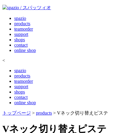
spazio
products
teamorder
support
shops
contact
online shop
<
spazio
products
teamorder
support
shops
contact
online shop
トップページ
>
products
> Vネック切り替えピステ
Vネック切り替えピステ