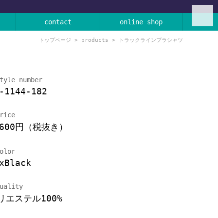
contact
online shop
トップページ
>
products
> トラックラインプラシャツ
tyle number
-1144-182
rice
,600円（税抜き）
olor
xBlack
uality
リエステル100%