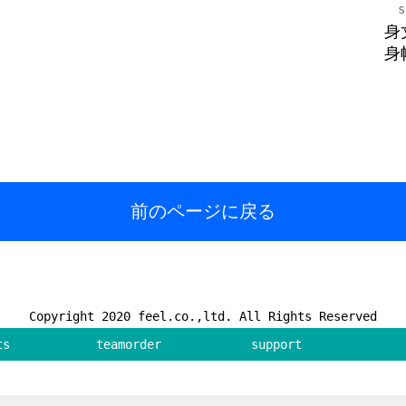
s
身丈
身幅
前のページに戻る
Copyright 2020 feel.co.,ltd. All Rights Reserved
ts
teamorder
support