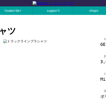
teamorder
support
shops
ャツ
s
GE
p
3
c
Mi
q
ポ