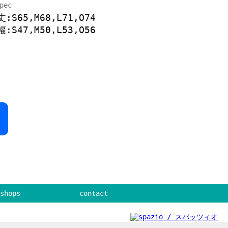
pec
:S65,M68,L71,O74
:S47,M50,L53,O56
shops
contact