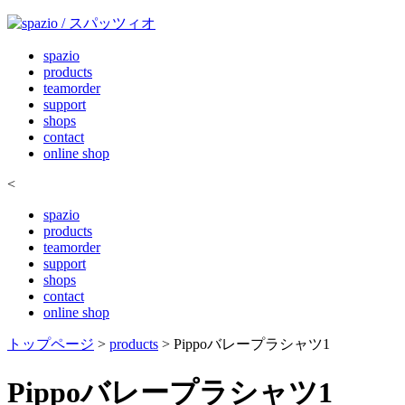
spazio
products
teamorder
support
shops
contact
online shop
<
spazio
products
teamorder
support
shops
contact
online shop
トップページ
>
products
> Pippoバレープラシャツ1
Pippoバレープラシャツ1