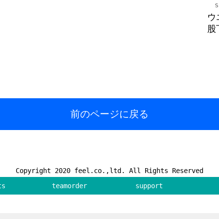
s
ウエ
股下
前のページに戻る
Copyright 2020 feel.co.,ltd. All Rights Reserved
ts
teamorder
support