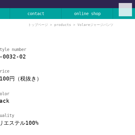
contact
online shop
トップページ
>
products
> Volareジャージパンツ
tyle number
-0032-02
rice
,100円（税抜き）
olor
ack
uality
リエステル100%