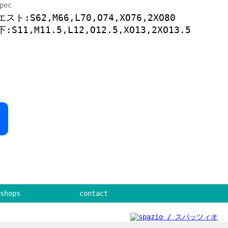
pec
スト:S62,M66,L70,O74,XO76,2XO80
:S11,M11.5,L12,O12.5,XO13,2XO13.5
shops
contact