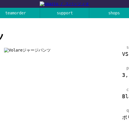
teamorder
support
shops
ツ
s
VS
p
3
c
Bl
q
ポ